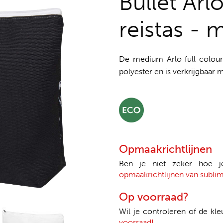
Bullet Arl
reistas -
De medium Arlo full colour
polyester en is verkrijgbaar m
Opmaakrichtlijnen
Ben je niet zeker hoe 
opmaakrichtlijnen van sublim
Op voorraad?
Wil je controleren of de kle
voorraad!