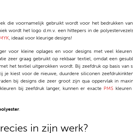
hniek die voornamelijk gebruikt wordt voor het bedrukken va
iek wordt het logo d.m.v. een hittepers in de polyestervezel
CMYK
, ideaal voor kleurige designs!
liger voor kleine oplages en voor designs met veel kleuren
atie zeer graag gebruikt op rekbaar textiel, omdat een gesu
met het textiel uitgerokken wordt. Bij zeefdruk op basis van 
zij je kiest voor de nieuwe, duurdere siliconen zeefdrukinkte
eraden bij designs die zeer groot zijn qua oppervlak in max
kleuren bij zeefdruk langer, kunnen er exacte
PMS
kleuren
polyester
.
ecies in zijn werk?