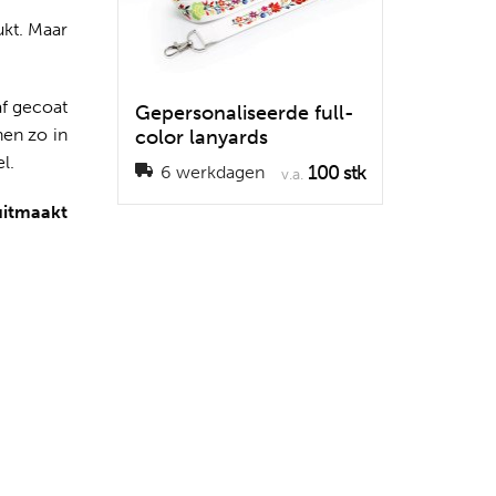
ukt. Maar
af gecoat
Gepersonaliseerde full-
nen zo in
color lanyards
l.
100 stk
6 werkdagen
v.a.
uitmaakt