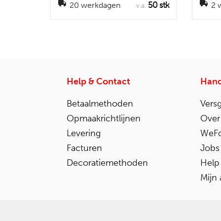
50 stk
20 werkdagen
2 
v.a.
Help & Contact
Hand
Betaalmethoden
Vers
Opmaakrichtlijnen
Over
Levering
WeFo
Facturen
Jobs
Decoratiemethoden
Help
Mijn