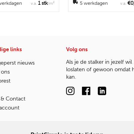
1 stk
€0
werkdagen
5 werkdagen
v.a.
/m²
v.a.
ige links
Volg ons
Als je de stalker in jezelf wil
geperst nieuws
loslaten of gewoon omdat 
 ons
kan.
rest
 & Contact
 account