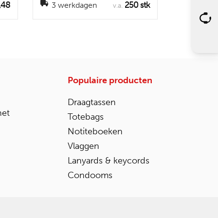
,48
250 stk
3 werkdagen
v.a.
Populaire producten
Draagtassen
het
Totebags
Notiteboeken
Vlaggen
Lanyards & keycords
Condooms