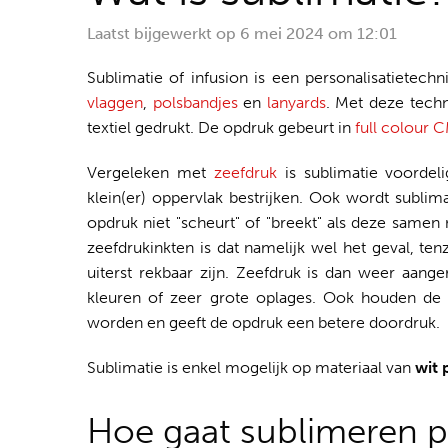
Laatst bijgewerkt op
6 mei 2024 om 12:01
Sublimatie of infusion is een personalisatietec
vlaggen
,
polsbandjes
en
lanyards
. Met deze techn
textiel gedrukt. De opdruk gebeurt in
full colour 
Vergeleken met
zeefdruk
is sublimatie voorde
klein(er) oppervlak bestrijken. Ook wordt sublim
opdruk niet "scheurt" of "breekt" als deze samen 
zeefdrukinkten is dat namelijk wel het geval, ten
uiterst rekbaar zijn. Zeefdruk is dan weer aang
kleuren of zeer grote oplages. Ook houden de 
worden en geeft de opdruk een betere doordruk.
Sublimatie is enkel mogelijk op materiaal van
wit 
Hoe gaat sublimeren pr