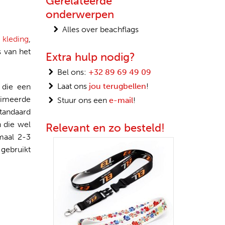
Gerelateerde
onderwerpen
Alles over beachflags
n
kleding
,
s van het
Extra hulp nodig?
Bel ons:
+32 89 69 49 09
Laat ons
jou terugbellen
!
 die een
blimeerde
Stuur ons een
e-mail
!
standaard
n die wel
Relevant en zo besteld!
imaal 2-3
 gebruikt