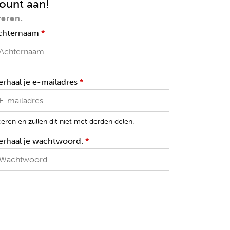
ount aan!
reren.
chternaam
*
erhaal je e-mailadres
*
ren en zullen dit niet met derden delen.
erhaal je wachtwoord.
*