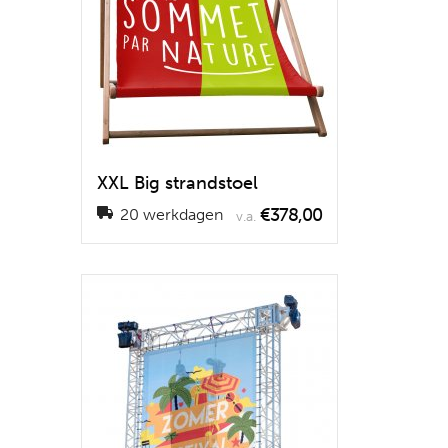
XXL Big strandstoel
€378,00
20 werkdagen
v.a.