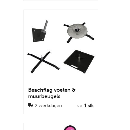
Beachflag voeten &
muurbeugels
1 stk
2 werkdagen
v.a.