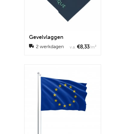
Gevelvlaggen
€8,33
2 werkdagen
v.a.
/m²