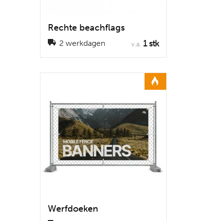
Rechte beachflags
1 stk
2 werkdagen
v.a.
Werfdoeken