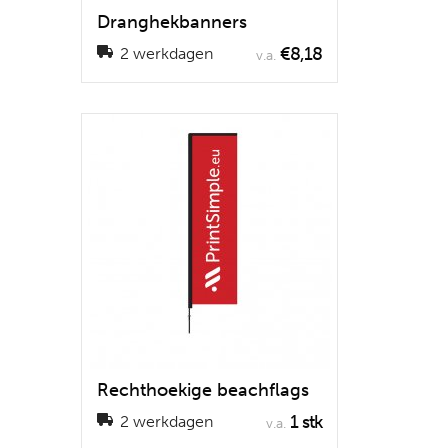
Dranghekbanners
€8,18
2 werkdagen
v.a.
Rechthoekige beachflags
1 stk
2 werkdagen
v.a.