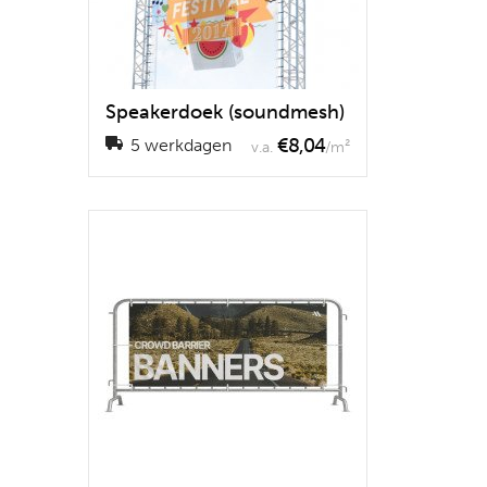
Speakerdoek (soundmesh)
€8,04
5 werkdagen
v.a.
/m²