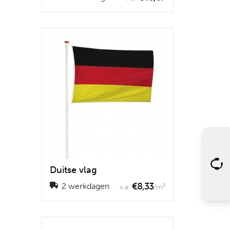
Duitse vlag
€8,33
2 werkdagen
v.a.
/m²