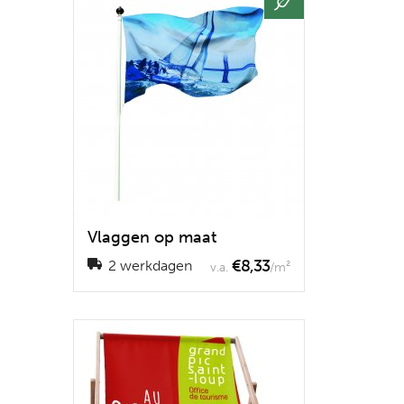
Vlaggen op maat
€8,33
2 werkdagen
v.a.
/m²