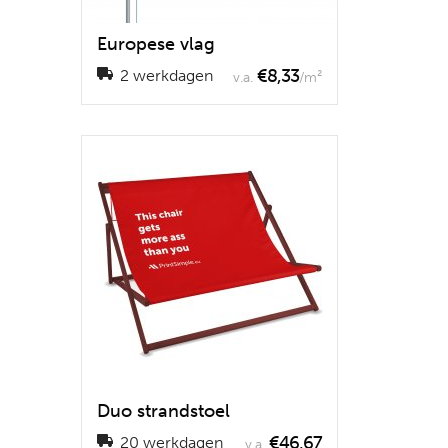
Europese vlag
€8,33
2 werkdagen
v.a.
/m²
Duo strandstoel
€46,67
20 werkdagen
v.a.