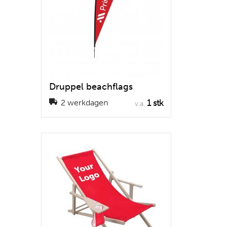
Druppel beachflags
1 stk
2 werkdagen
v.a.