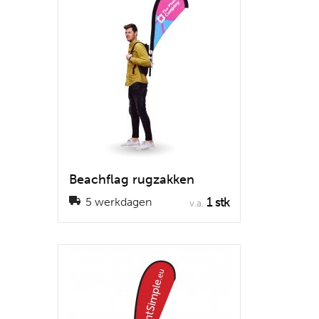
Beachflag rugzakken
1 stk
5 werkdagen
v.a.