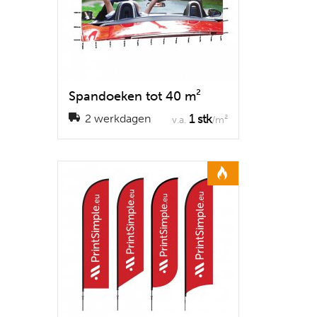
Spandoeken tot 40 m²
1 stk
2 werkdagen
v.a.
/m²