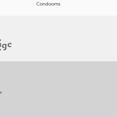
Condooms
v.
.