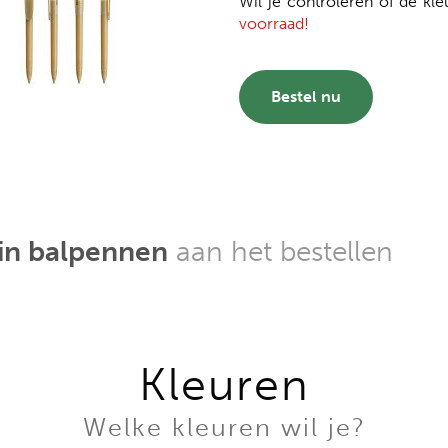
Wil je controleren of de kle
voorraad!
Bestel nu
gin balpennen
aan het bestellen
Kleuren
Welke kleuren wil je?