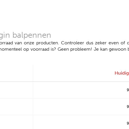
igin balpennen
aad van onze producten. Controleer dus zeker even of de
momenteel op voorraad is? Geen probleem! Je kan gewoon bes
Huidig
9
9
9