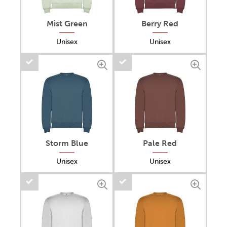
Mist Green
Berry Red
Unisex
Unisex
Storm Blue
Pale Red
Unisex
Unisex