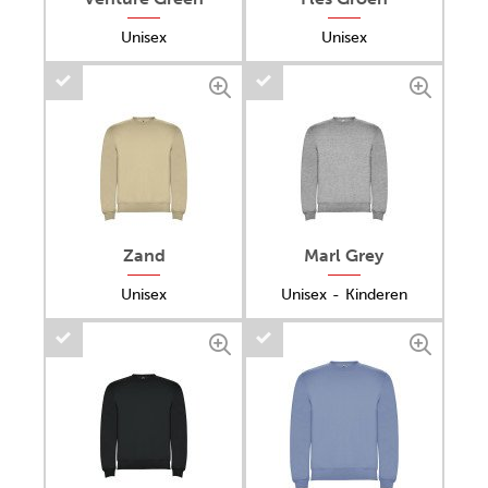
Unisex
Unisex
Zand
Marl Grey
Unisex
Unisex
Kinderen