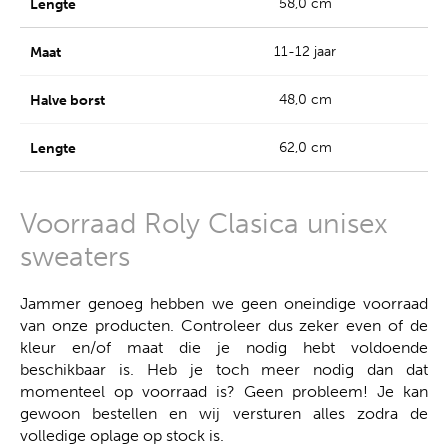
58,0 cm
11-12 jaar
48,0 cm
62,0 cm
Voorraad Roly Clasica unisex
sweaters
Jammer genoeg hebben we geen oneindige voorraad
van onze producten. Controleer dus zeker even of de
kleur en/of maat die je nodig hebt voldoende
beschikbaar is. Heb je toch meer nodig dan dat
momenteel op voorraad is? Geen probleem! Je kan
gewoon bestellen en wij versturen alles zodra de
volledige oplage op stock is.