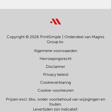
Copyright © 2026 PrintSimple
Onderdeel van Magnis
Group bv.
Algemene voorwaarden
Herroepingsrecht
Disclaimer
Privacy beleid
Cookieverklaring
Cookie-voorkeuren
Prijzen excl. btw, onder voorbehoud van wijzigingen en
fouten.
Levertijden zijn indicatief.