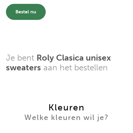
Bestel nu
Je bent
Roly Clasica unisex
sweaters
aan het bestellen
Kleuren
Welke kleuren wil je?