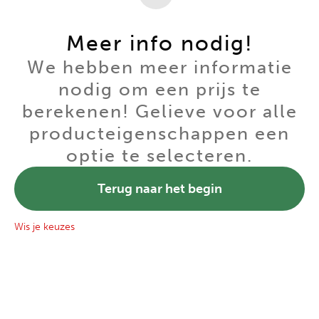
Meer info nodig!
We hebben meer informatie
nodig om een prijs te
berekenen! Gelieve voor alle
producteigenschappen een
optie te selecteren.
Terug naar het begin
Wis je keuzes