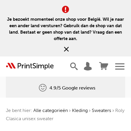
Je bezoekt momenteel onze shop voor België. Wil je naar
een ander land versturen? Gebruik dan de shop van dat
land. Bestaat er geen shop van dat land? Vraag dan een
offerte aan.
4.9/5 Google reviews
Gratis levering
Je bent hier:
Alle categorieën
›
Kleding
›
Sweaters
›
Roly
Één boom voor elke bestelling
Clasica unisex sweater