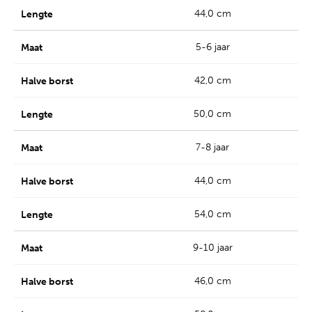
44,0 cm
5-6 jaar
42,0 cm
50,0 cm
7-8 jaar
44,0 cm
54,0 cm
9-10 jaar
46,0 cm