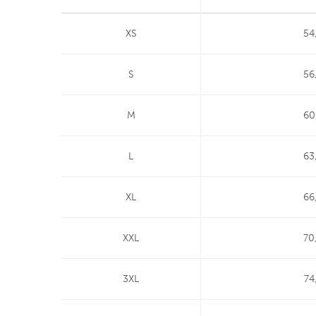
XS
54
S
56
M
60
L
63
XL
66
XXL
70
3XL
74