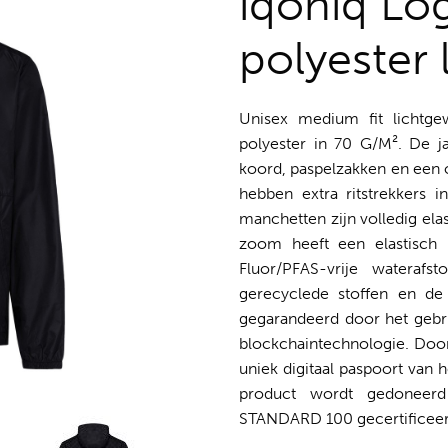
iqoniq Lo
polyester 
Unisex medium fit lichtg
polyester in 70 G/M². De j
koord, paspelzakken en een o
hebben extra ritstrekkers i
manchetten zijn volledig elas
zoom heeft een elastisch
Fluor/PFAS-vrije wateraf
gerecyclede stoffen en d
gegarandeerd door het gebr
blockchaintechnologie. Door
uniek digitaal paspoort van 
product wordt gedoneerd
STANDARD 100 gecertificeer