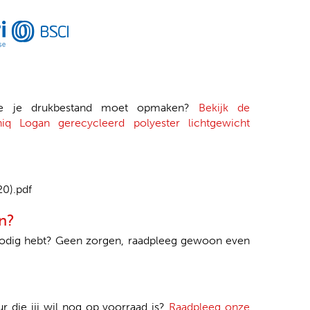
je je drukbestand moet opmaken?
Bekijk de
niq Logan gerecycleerd polyester lichtgewicht
20).pdf
n?
nodig hebt? Geen zorgen, raadpleeg gewoon even
ur die jij wil nog op voorraad is?
Raadpleeg onze