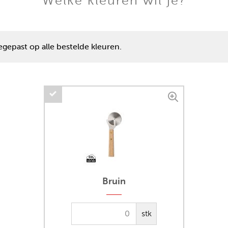
Welke kleuren wil je?
gepast op alle bestelde kleuren.
Bruin
stk