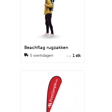
Beachflag rugzakken
1 stk
5 werkdagen
v.a.