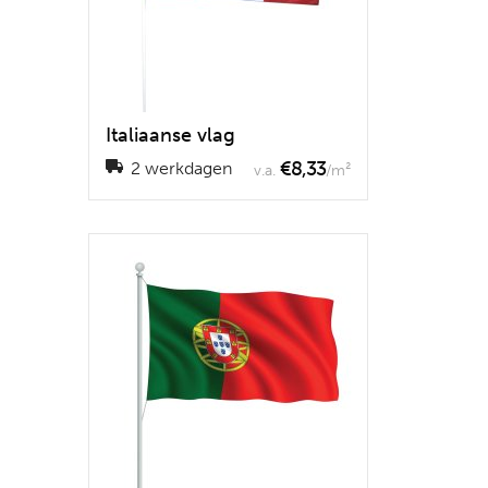
Italiaanse vlag
€8,33
2 werkdagen
v.a.
/m²