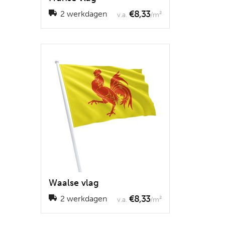
€8,33
2 werkdagen
v.a.
/m²
Waalse vlag
€8,33
2 werkdagen
v.a.
/m²