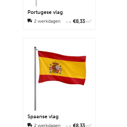
Portugese vlag
€8,33
2 werkdagen
v.a.
/m²
Spaanse vlag
€8,33
2 werkdagen
v.a.
/m²