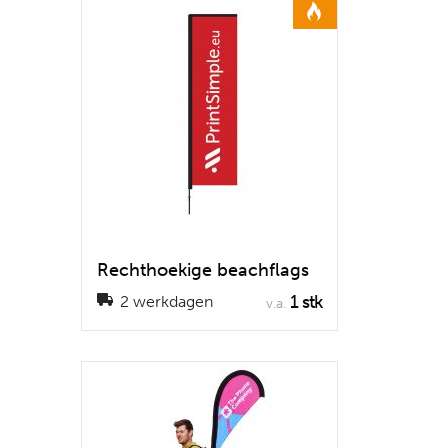
Rechthoekige beachflags
1 stk
2 werkdagen
v.a.