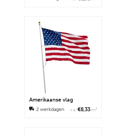
Amerikaanse vlag
€8,33
2 werkdagen
v.a.
/m²