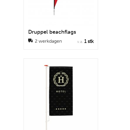
Druppel beachflags
1 stk
2 werkdagen
v.a.