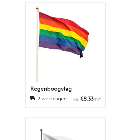
Regenboogvlag
€8,33
2 werkdagen
v.a.
/m²