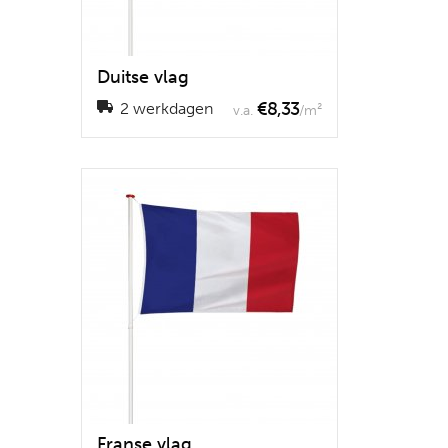
Duitse vlag
€8,33
2 werkdagen
v.a.
/m²
Franse vlag