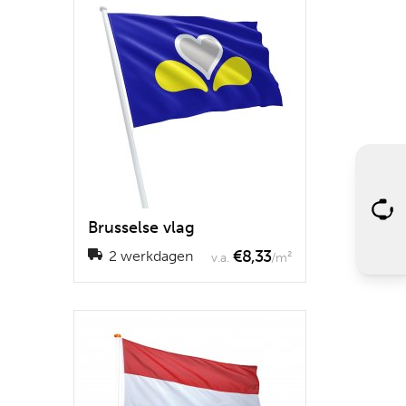
Brusselse vlag
€8,33
2 werkdagen
v.a.
/m²