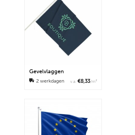
Gevelvlaggen
€8,33
2 werkdagen
v.a.
/m²