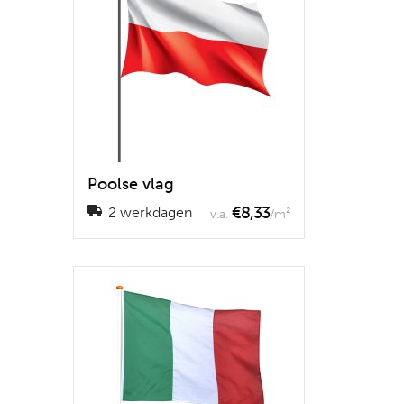
Poolse vlag
€8,33
2 werkdagen
v.a.
/m²