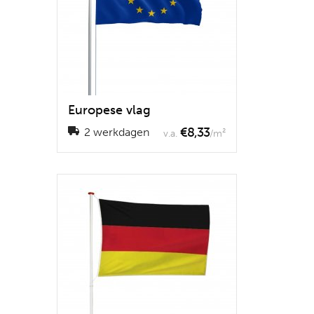
Europese vlag
€8,33
2 werkdagen
v.a.
/m²