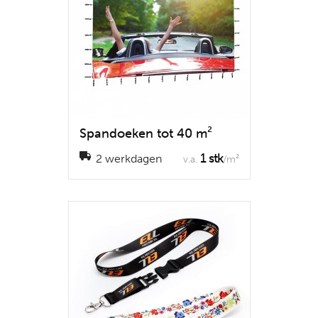
Spandoeken tot 40 m²
1 stk
2 werkdagen
v.a.
/m²