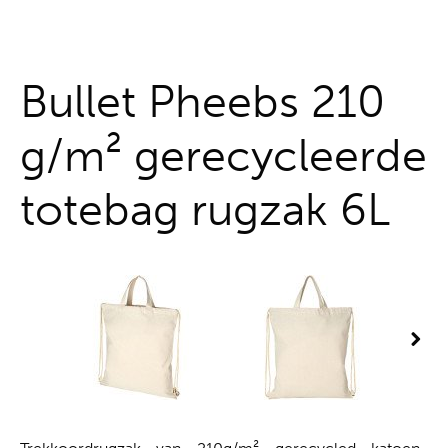
Alles uit één hand
Bullet Pheebs 210
g/m² gerecycleerde
totebag rugzak 6L