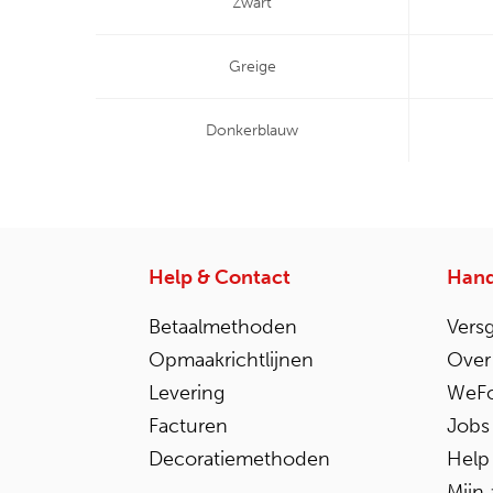
Zwart
Greige
Donkerblauw
Help & Contact
Hand
Betaalmethoden
Vers
Opmaakrichtlijnen
Over
Levering
WeFo
Facturen
Jobs
Decoratiemethoden
Help
Mijn