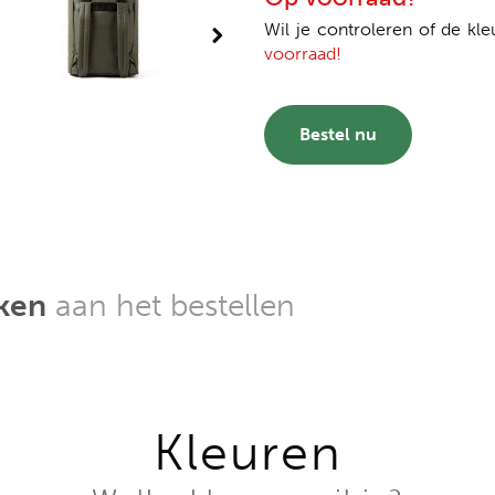
Wil je controleren of de kle
voorraad!
Bestel nu
kken
aan het bestellen
Kleuren