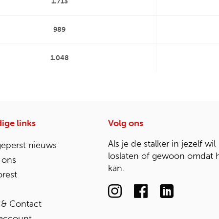
1.713
989
1.048
ige links
Volg ons
Als je de stalker in jezelf wil
geperst nieuws
loslaten of gewoon omdat 
 ons
kan.
rest
 & Contact
 account