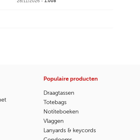
28/11/2026 -
1.008
Populaire producten
Draagtassen
het
Totebags
Notiteboeken
Vlaggen
Lanyards & keycords
Condooms