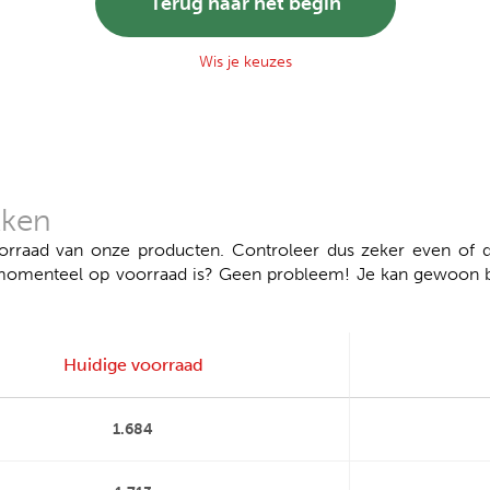
Terug naar het begin
Wis je keuzes
kken
aad van onze producten. Controleer dus zeker even of de
momenteel op voorraad is? Geen probleem! Je kan gewoon bes
Huidige voorraad
1.684