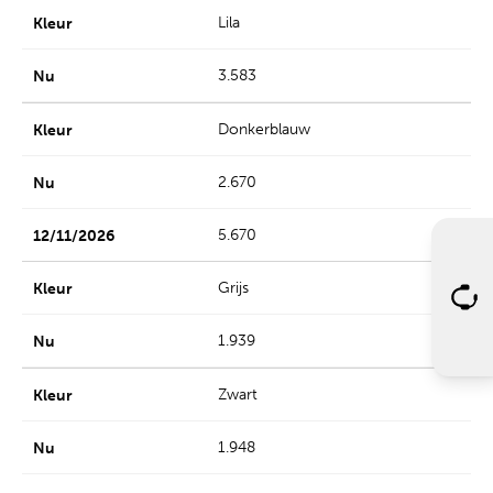
Lila
3.583
Donkerblauw
2.670
5.670
Grijs
1.939
Zwart
1.948