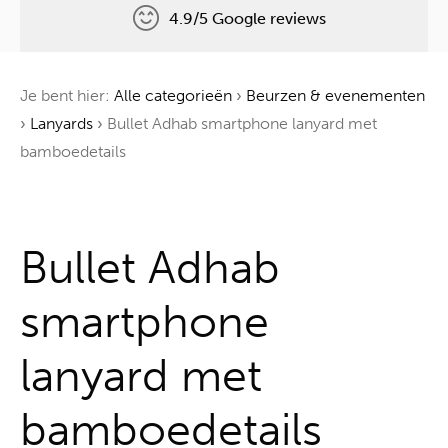
4.9/5 Google reviews
Gratis levering
Je bent hier:
Alle categorieën
›
Beurzen & evenementen
Één boom voor elke bestelling
›
Lanyards
›
Bullet Adhab smartphone lanyard met
bamboedetails
Alles uit één hand
Bullet Adhab
smartphone
lanyard met
bamboedetails