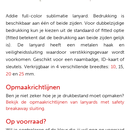
Addie full-color sublimatie lanyard. Bedrukking is
beschikbaar aan één of beide zijden. Voor dubbelzijdige
bedrukking kun je kiezen uit de standaard of fitted optie
(fitted betekent dat de bedrukking aan beide zijden gelijk
is). De lanyard heeft een metalen haak en
veiligheidssluiting waardoor verstikkingsgevaar wordt
voorkomen. Geschikt voor een naambadge, ID-kaart of
sleutels. Verkrijgbaar in 4 verschillende breedtes:
10
, 15,
20
en
25
mm.
Opmaakrichtlijnen
Ben je niet zeker hoe je je drukbestand moet opmaken?
Bekijk de opmaakrichtlijnen van lanyards met safety
breakaway sluiting.
Op voorraad?
Wil je controleren of de kleur die jij wil nog op voorraad