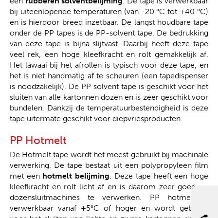
een
rubberen solventbelijming
. De tape is verwerkbaar
bij uiteenlopende temperaturen (van -20 °C tot +40 °C)
en is hierdoor breed inzetbaar. De langst houdbare tape
onder de PP tapes is de PP-solvent tape. De bedrukking
van deze tape is bijna slijtvast. Daarbij heeft deze tape
veel rek, een hoge kleefkracht en rolt gemakkelijk af.
Het lawaai bij het afrollen is typisch voor deze tape, en
het is niet handmatig af te scheuren (een tapedispenser
is noodzakelijk). De PP solvent tape is geschikt voor het
sluiten van alle kartonnen dozen en is zeer geschikt voor
bundelen. Dankzij de temperatuurbestendigheid is deze
tape uitermate geschikt voor diepvriesproducten.
PP Hotmelt
De Hotmelt tape wordt het meest gebruikt bij machinale
verwerking. De tape bestaat uit een polypropyleen film
met een
hotmelt belijming
. Deze tape heeft een hoge
kleefkracht en rolt licht af en is daarom zeer goed op
dozensluitmachines te verwerken. PP hotmelt is
verwerkbaar vanaf +5°C of hoger en wordt gebruikt