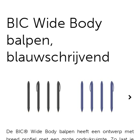
Alles uit één hand
BIC Wide Body
balpen,
blauwschrijvend
De BIC® Wide Body balpen heeft een ontwerp met
breed profiel met een grote opdrukruimte. Zo laat je