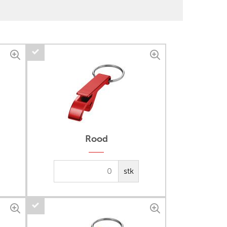
Rood
stk