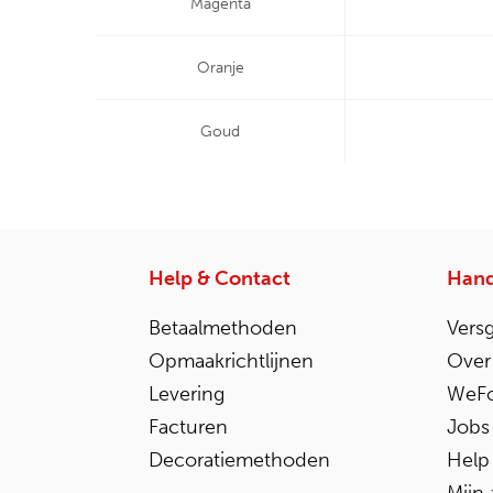
Magenta
Oranje
Goud
Help & Contact
Hand
Betaalmethoden
Vers
Opmaakrichtlijnen
Over
Levering
WeFo
Facturen
Jobs
Decoratiemethoden
Help