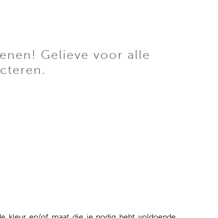
enen! Gelieve voor alle
cteren.
 kleur en/of maat die je nodig hebt voldoende