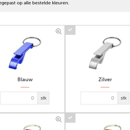
gepast op alle bestelde kleuren.
Blauw
Zilver
stk
stk