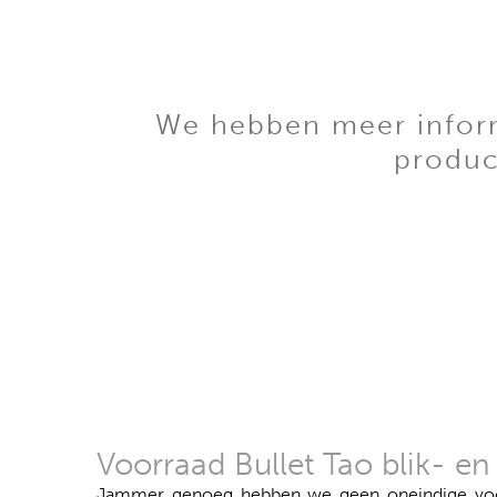
We hebben meer informa
produc
Voorraad Bullet Tao blik- en
Jammer genoeg hebben we geen oneindige voorr