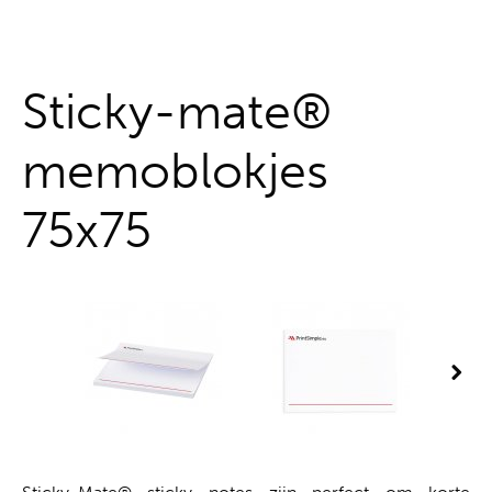
Alles uit één hand
Sticky-mate®
memoblokjes
75x75