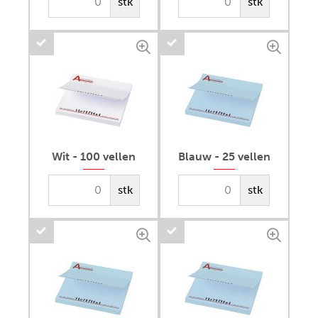
stk
stk
Wit - 100 vellen
Blauw - 25 vellen
stk
stk