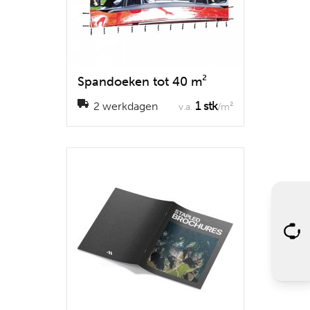
Spandoeken tot 40 m²
1 stk
2 werkdagen
v.a.
/m²