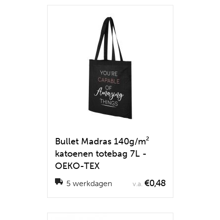
Bullet Madras 140g/m²
katoenen totebag 7L -
OEKO-TEX
€0,48
5 werkdagen
v.a.