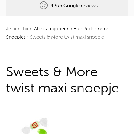
4.9/5 Google reviews
Gratis levering
Je bent hier:
Alle categorieën
›
Eten & drinken
›
Één boom voor elke bestelling
Snoepjes
›
Sweets & More twist maxi snoepje
Alles uit één hand
Sweets & More
twist maxi snoepje