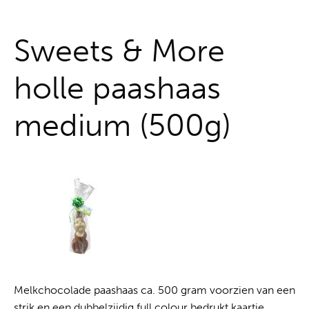
Alles uit één hand
Sweets & More
holle paashaas
medium (500g)
Melkchocolade paashaas ca. 500 gram voorzien van een
strik en een dubbelzijdig full colour bedrukt kaartje.