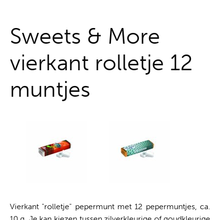
Alles uit één hand
Sweets & More
vierkant rolletje 12
muntjes
Vierkant "rolletje" pepermunt met 12 pepermuntjes, ca.
10 g. Je kan kiezen tussen zilverkleurige of goudkleurige