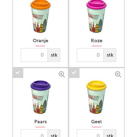
Oranje
Roze
stk
stk
Paars
Geel
stk
stk