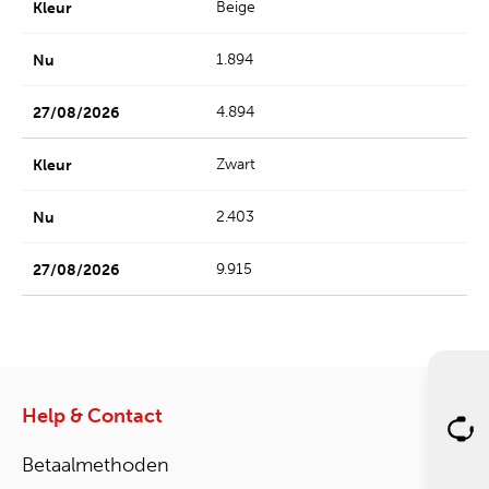
Beige
1.894
4.894
Zwart
2.403
9.915
Help & Contact
Betaalmethoden