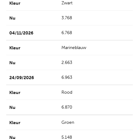
Zwart
3.768
6.768
Marineblauw
2.663
6.963
Rood
6.870
Groen
5.148