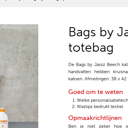
Bags by J
totebag
De Bags by Jassz Beech kat
handvatten hebben kruisna
katoen. Afmetingen: 38 x 42
Goed om te weten
Welke personalisatietechn
Wastips bedrukt textiel
Opmaakrichtlijnen
Ben je niet zeker hoe 