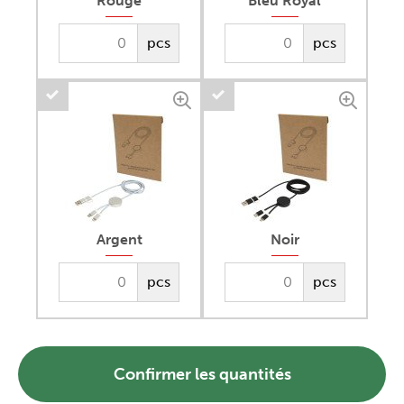
Rouge
Bleu Royal
pcs
pcs
Argent
Noir
pcs
pcs
Confirmer les quantités