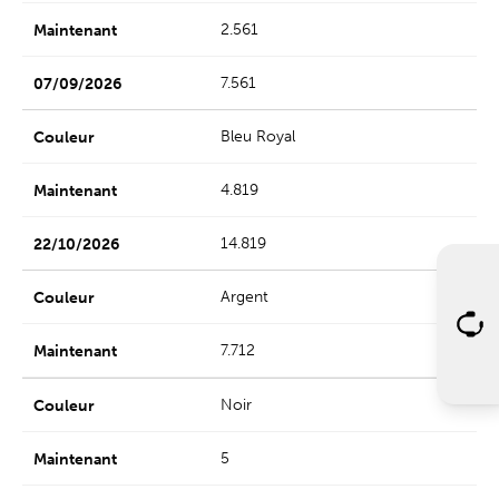
2.561
7.561
Bleu Royal
4.819
14.819
Argent
7.712
Noir
5