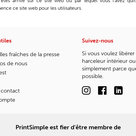
êtes arrivé sur ce site web ou par lequel vous l'avez qui
nce ce site web pour les utilisateurs.
tiles
Suivez-nous
Si vous voulez libérer
les fraîches de la presse
harceleur intérieur ou
os de nous
simplement parce que
est
possible.
 contact
ompte
PrintSimple est fier d'être membre de