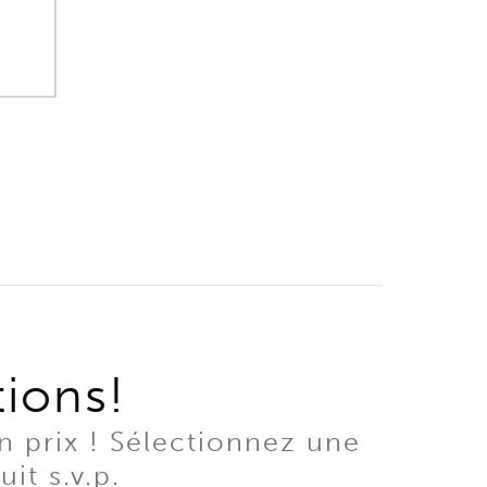
tions!
n prix ! Sélectionnez une
it s.v.p.