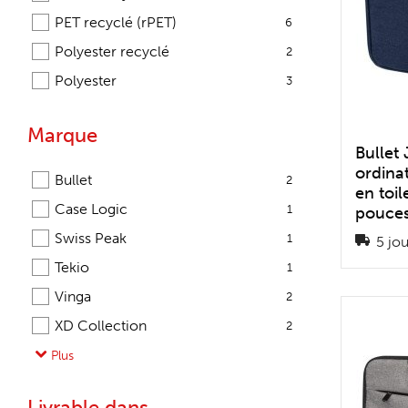
PET recyclé (rPET)
6
Polyester recyclé
2
Polyester
3
Marque
Bullet
ordina
Bullet
2
en toi
Case Logic
1
pouce
Swiss Peak
1
5 jou
Tekio
1
Vinga
2
XD Collection
2
XD Design
Plus
3
XD Xclusive
2
Livrable dans