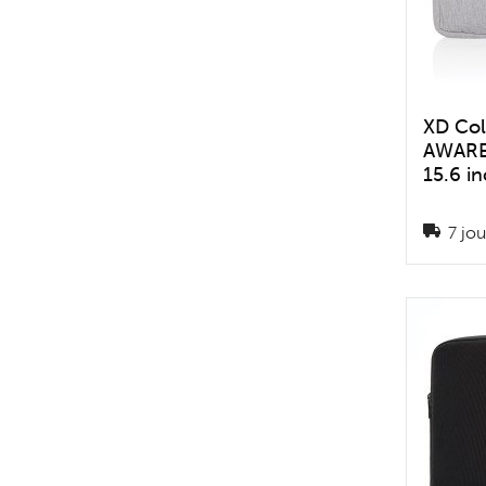
XD Col
AWARE
15.6 i
7 jou