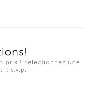
tions!
n prix ! Sélectionnez une
it s.v.p.