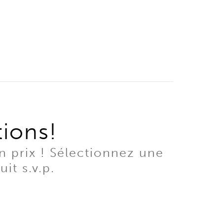
tions!
n prix ! Sélectionnez une
it s.v.p.