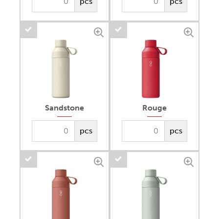
pcs
pcs
Sandstone
Rouge
pcs
pcs