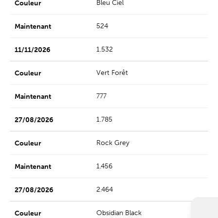
Bleu Ciel
524
1.532
Vert Forêt
777
1.785
Rock Grey
1.456
2.464
Obsidian Black