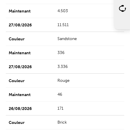
4.503
11.511
Sandstone
336
3.336
Rouge
46
171
Brick