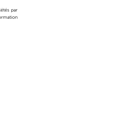
létés par
ormation