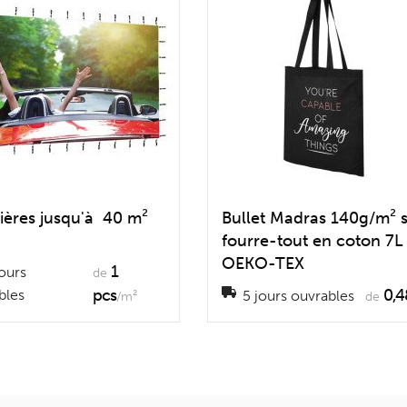
ières jusqu'à 40 m²
Bullet Madras 140g/m² 
fourre-tout en coton 7L
OEKO-TEX
1
ours
de
pcs
0,4
bles
5 jours ouvrables
/m²
de