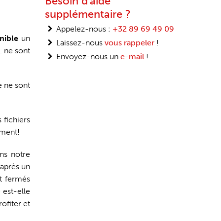
Besoin d'aide
supplémentaire ?
Appelez-nous :
+32 89 69 49 09
onible
un
Laissez-nous
vous rappeler
!
. ne sont
Envoyez-nous un
e-mail
!
e ne sont
 fichiers
ement!
ns notre
 après un
nt fermés
 est-elle
ofiter et