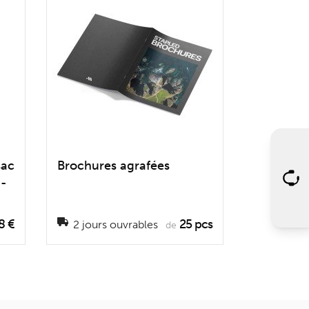
sac
Brochures agrafées
 -
8 €
25 pcs
2 jours ouvrables
de