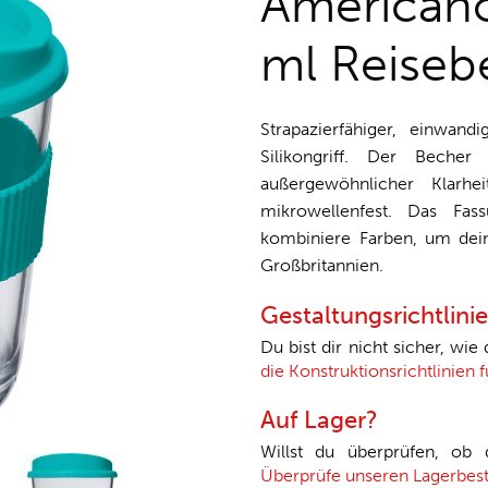
American
ml Reisebe
Strapazierfähiger, einwa
Silikongriff. Der Becher
außergewöhnlicher Klarh
mikrowellenfest. Das Fa
kombiniere Farben, um dein
Großbritannien.
Gestaltungsrichtlini
Du bist dir nicht sicher, wie
die Konstruktionsrichtlinien
Auf Lager?
Willst du überprüfen, ob
Überprüfe unseren Lagerbes