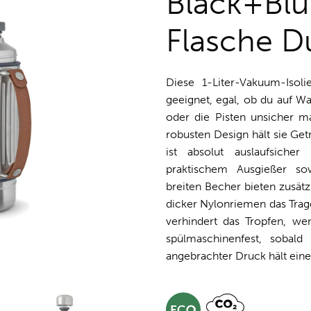
Black+Blu
Flasche D
Diese 1-Liter-Vakuum-Isoli
geeignet, egal, ob du auf W
oder die Pisten unsicher ma
robusten Design hält sie Get
ist absolut auslaufsiche
praktischem Ausgießer so
breiten Becher bieten zusät
dicker Nylonriemen das Trage
verhindert das Tropfen, wen
spülmaschinenfest, sobald
angebrachter Druck hält eine