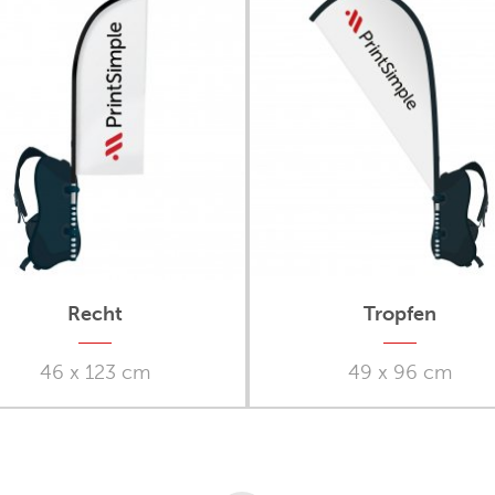
Recht
Tropfen
46 x 123 cm
49 x 96 cm