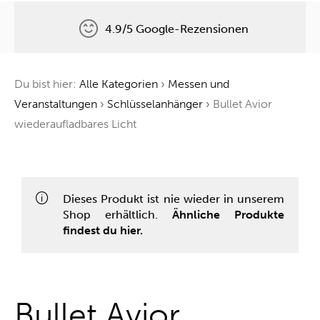
4.9/5 Google-Rezensionen
Kostenlose Lieferung
Du bist hier:
Alle Kategorien
›
Messen und
Ein Baum für jede Bestellung
Veranstaltungen
›
Schlüsselanhänger
›
Bullet Avior
wiederaufladbares Licht
One-Stop-Shop
Dieses Produkt ist nie wieder in unserem
Shop erhältlich.
Ähnliche Produkte
findest du hier.
Bullet Avior