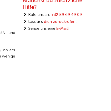
Brauchst du zusätzliche
Hilfe?
Rufe uns an:
+32 89 69 49 09
Lass uns
dich zurückrufen
!
Sende uns eine
E-Mail
!
ostNL und
n, ob am
zu wenige