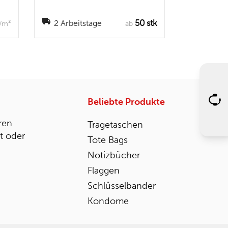
50 stk
2 Arbeitstage
/m²
ab
Beliebte Produkte
ren
Tragetaschen
st oder
Tote Bags
Notizbücher
Flaggen
Schlüsselbander
Kondome