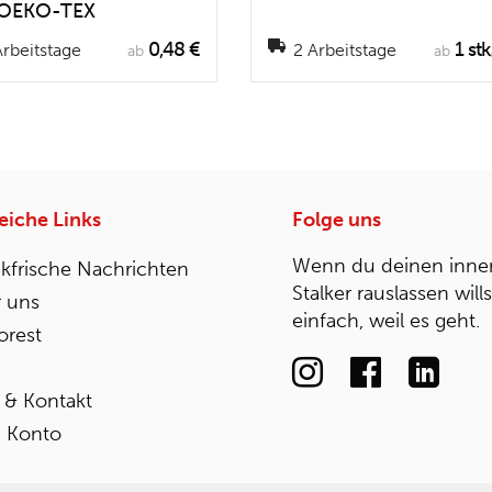
 OEKO-TEX
0,48 €
1 stk
rbeitstage
2 Arbeitstage
ab
ab
reiche Links
Folge uns
Wenn du deinen inne
kfrische Nachrichten
Stalker rauslassen will
 uns
einfach, weil es geht.
rest
e & Kontakt
 Konto